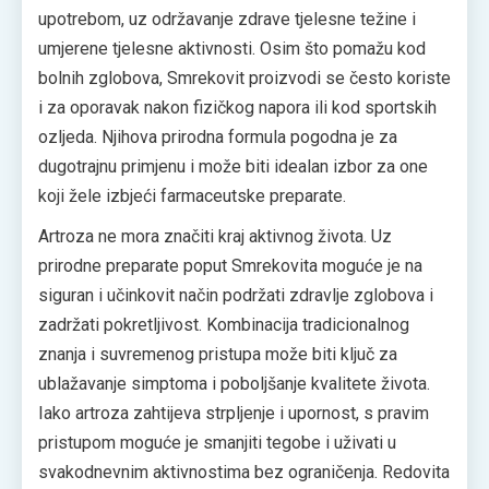
upotrebom, uz održavanje zdrave tjelesne težine i
umjerene tjelesne aktivnosti. Osim što pomažu kod
bolnih zglobova, Smrekovit proizvodi se često koriste
i za oporavak nakon fizičkog napora ili kod sportskih
ozljeda. Njihova prirodna formula pogodna je za
dugotrajnu primjenu i može biti idealan izbor za one
koji žele izbjeći farmaceutske preparate.
Artroza ne mora značiti kraj aktivnog života. Uz
prirodne preparate poput Smrekovita moguće je na
siguran i učinkovit način podržati zdravlje zglobova i
zadržati pokretljivost. Kombinacija tradicionalnog
znanja i suvremenog pristupa može biti ključ za
ublažavanje simptoma i poboljšanje kvalitete života.
Iako artroza zahtijeva strpljenje i upornost, s pravim
pristupom moguće je smanjiti tegobe i uživati u
svakodnevnim aktivnostima bez ograničenja. Redovita