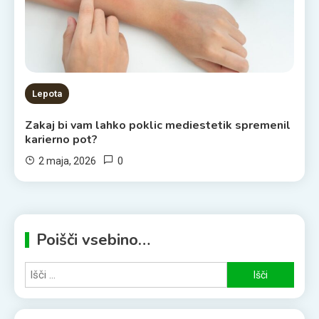
Lepota
Zakaj bi vam lahko poklic mediestetik spremenil
karierno pot?
0
2 maja, 2026
Poišči vsebino…
Išči: