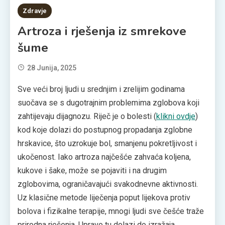
Zdravje
Artroza i rješenja iz smrekove
šume
28 Junija, 2025
Sve veći broj ljudi u srednjim i zrelijim godinama
suočava se s dugotrajnim problemima zglobova koji
zahtijevaju dijagnozu. Riječ je o bolesti (
klikni ovdje
)
kod koje dolazi do postupnog propadanja zglobne
hrskavice, što uzrokuje bol, smanjenu pokretljivost i
ukočenost. Iako artroza najčešće zahvaća koljena,
kukove i šake, može se pojaviti i na drugim
zglobovima, ograničavajući svakodnevne aktivnosti.
Uz klasične metode liječenja poput lijekova protiv
bolova i fizikalne terapije, mnogi ljudi sve češće traže
prirodna rješenja. Upravo tu dolazi do izražaja