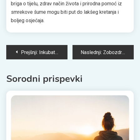
briga o tijelu, zdrav način života i prirodna pomoć iz
smrekove šume mogu biti put do lakšeg kretanja i
boljeg osjećaja.
Navigacija
Prejšnji:
Inkubator – nepogrešljiv pripomoček za raziskave in razvoj
Naslednji:
Zobozdravstvo – zdravljenje zob je lahko neboleče
prispevka
Sorodni prispevki